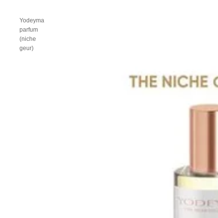
Yodeyma
parfum
(niche
geur)