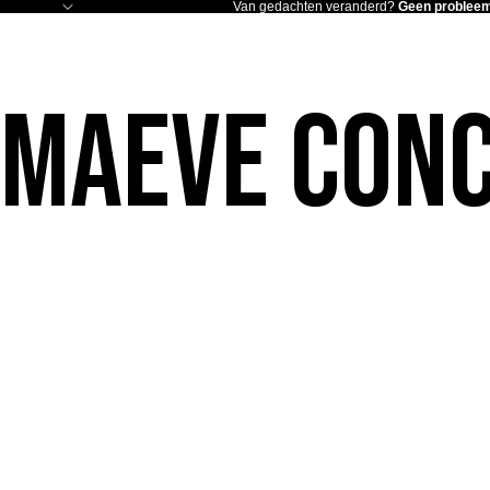
Van gedachten veranderd?
Geen probleem
Maeve Conc