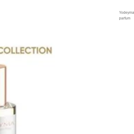
Yodeym
parfum