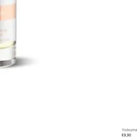
Yodeyma
€9,90