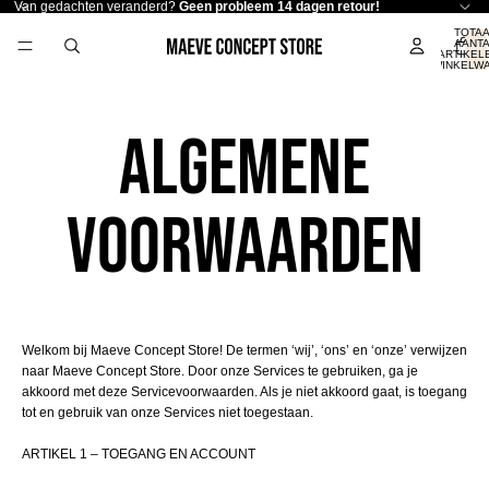
Van gedachten veranderd?
Geen probleem 14 dagen retour!
TOTA
AANT
ARTIKELE
WINKELW
0
Algemene
voorwaarden
Welkom bij Maeve Concept Store! De termen ‘wij’, ‘ons’ en ‘onze’ verwijzen
naar Maeve Concept Store. Door onze Services te gebruiken, ga je
akkoord met deze Servicevoorwaarden. Als je niet akkoord gaat, is toegang
tot en gebruik van onze Services niet toegestaan.
ARTIKEL 1 – TOEGANG EN ACCOUNT