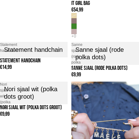
IT GIRL BAG
€54,99
Statement
Sanne
Statement handchain
Sanne sjaal (rode
handchain
sjaal
polka dots)
(rode
STATEMENT HANDCHAIN
polka
€14,99
SANNE SJAAL (RODE POLKA DOTS)
dots)
€9,99
Nori
Maeve
Nori sjaal wit (polka
sjaal
broche
dots groot)
wit
(polka
NORI SJAAL WIT (POLKA DOTS GROOT)
dots
€9,99
groot)