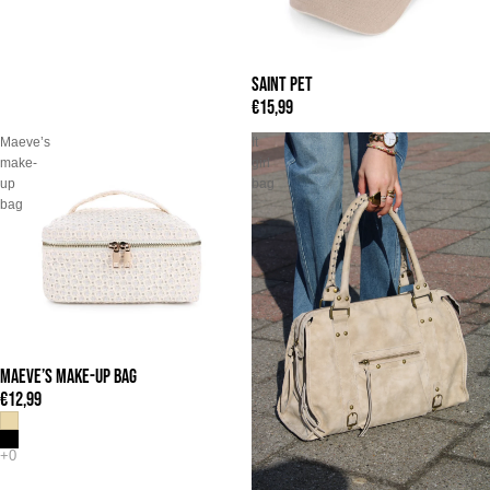
SAINT PET
€15,99
Maeve’s
It
make-
girl
up
bag
bag
MAEVE’S MAKE-UP BAG
€12,99