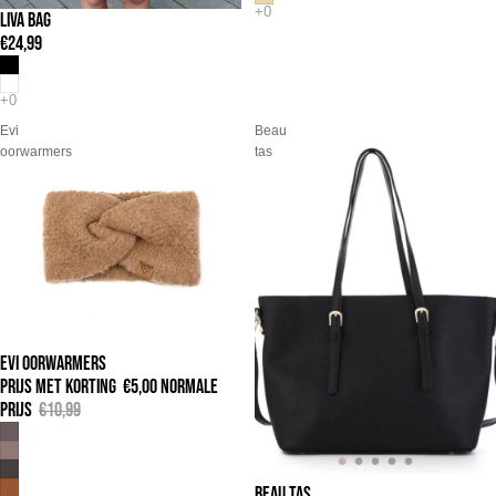
LIVA BAG
€24,99
Evi
Beau
oorwarmers
tas
EVI OORWARMERS
UITVERKOOP
PRIJS MET KORTING
€5,00
NORMALE
PRIJS
€10,99
BEAU TAS