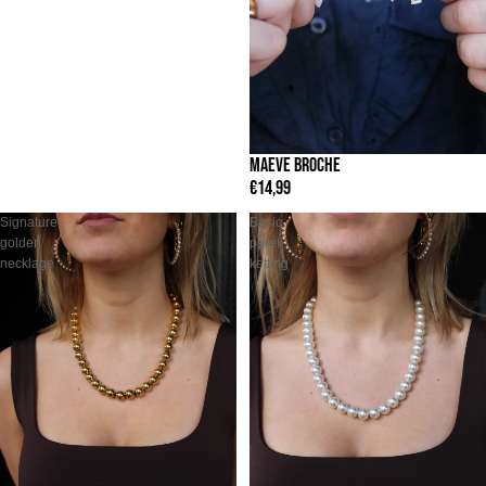
MAEVE BROCHE
€14,99
Signature
Basic
golden
parel
necklage
ketting