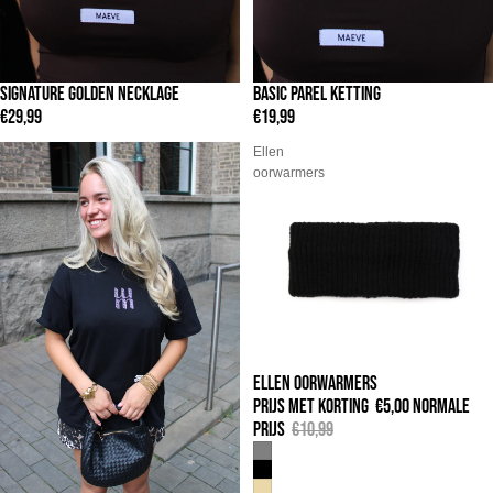
SIGNATURE GOLDEN NECKLAGE
BASIC PAREL KETTING
€29,99
€19,99
Liva
Ellen
bag
oorwarmers
ELLEN OORWARMERS
UITVERKOOP
PRIJS MET KORTING
€5,00
NORMALE
PRIJS
€10,99