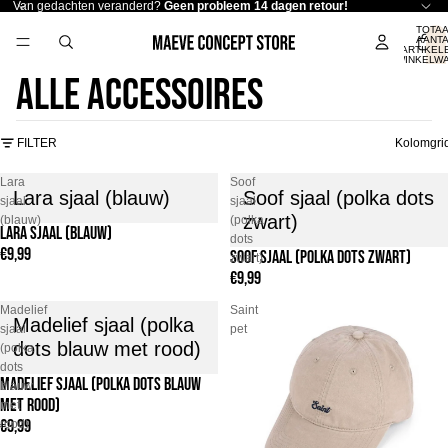
Van gedachten veranderd?
Geen probleem 14 dagen retour!
TOTA
AANT
ARTIKELE
WINKELW
0
Alle accessoires
FILTER
Kolomgri
Lara
Soof
Lara sjaal (blauw)
Soof sjaal (polka dots
sjaal
sjaal
zwart)
(blauw)
(polka
LARA SJAAL (BLAUW)
UITVERKOCHT
dots
€9,99
SOOF SJAAL (POLKA DOTS ZWART)
UITVERKOCHT
zwart)
€9,99
Madelief
Saint
Madelief sjaal (polka
sjaal
pet
dots blauw met rood)
(polka
dots
MADELIEF SJAAL (POLKA DOTS BLAUW
UITVERKOCHT
blauw
MET ROOD)
met
€9,99
rood)